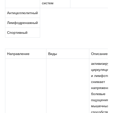
систем
Антицеллюлитный
Лимфодренажный
Спортивный
Направление
Виды
Описание
активизирует
циркуляцию 
и лимфоток;
снимает
напряжение 
болевые
ощущения в
мышечных тк
способствуе