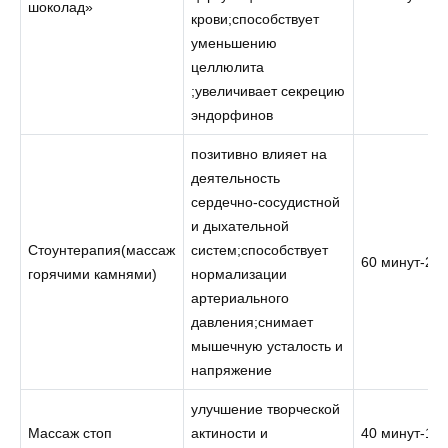
шоколад»
крови;способствует
уменьшению
целлюлита
;увеличивает секрецию
эндорфинов
позитивно влияет на
деятельность
сердечно-сосудистной
и дыхательной
Стоунтерапия(массаж
систем;способствует
60 минут-22
горячими камнями)
нормализации
артериального
давления;снимает
мышечную усталость и
напряжение
улучшение творческой
Массаж стоп
актиности и
40 минут-10