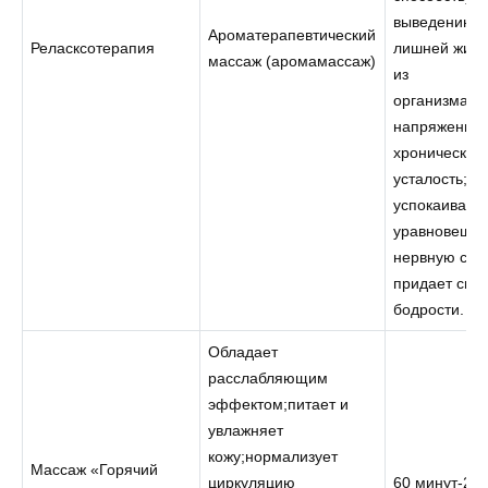
выведению
Ароматерапевтический
Реласксотерапия
лишней жидк
массаж (аромамассаж)
из
организма;с
напряжение 
хроническую
усталость;
успокаивает 
уравновешив
нервную сис
придает сил 
бодрости.
Обладает
расслабляющим
эффектом;питает и
увлажняет
кожу;нормализует
Массаж «Горячий
циркуляцию
60 минут-23