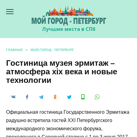
Перейти
к
содержанию
Лучшие места в СПб
ГЛАВНАЯ
»
МОЙ ГОРОД - ПЕТЕРБУРГ
Гостиница музея эрмитаж –
атмосфера xix века и новые
технологии
Официальная гостиница Государственного Эрмитажа
радушно встретила гостей XXI Петербургского
международного экономического форума,
проходящего в Северной столице с 1 по 3 июня 2017