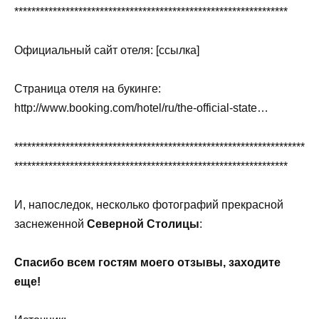
****************************************************************
Официальный сайт отеля: [ссылка]
Страница отеля на букинге:
http://www.booking.com/hotel/ru/the-official-state…
********************************************************************
****************************************************************
И, напоследок, несколько фотографий прекрасной
заснеженной
Северной Столицы
:
Спасибо всем гостям моего отзывы, заходите
еще!